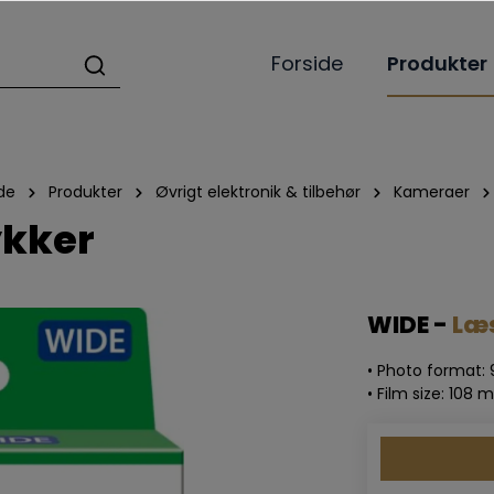
Forside
Produkter
de
Produkter
Øvrigt elektronik & tilbehør
Kameraer
ykker
WIDE -
Læ
• Photo format
• Film size: 10