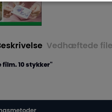
Beskrivelse
Vedhæftede file
film. 10 stykker"
ingsmetoder