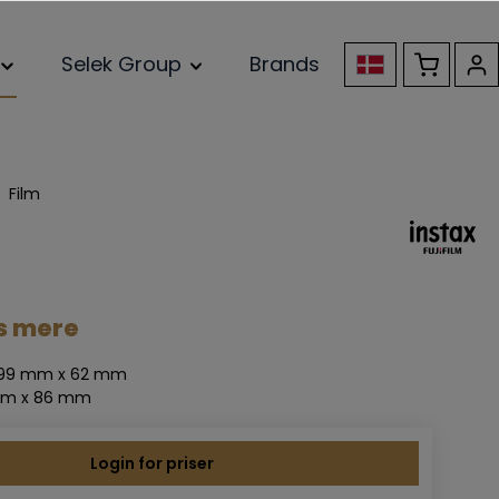
Selek Group
Brands
Film
s mere
: 99 mm x 62 mm
8 mm x 86 mm
Login for priser