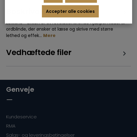
Beskrivelse
Accepter alle cookies
Lexilens®-brillen er et revolutionerende hjælpemiddel til
ordblinde, der ønsker at læse og skrive med større
lethed og effek…
Mere
Vedhæftede filer
Genveje
Kundeservice
RMA
Salgs- og leveringsbetingelser