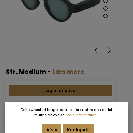
Str. Medium -
Læs mere
Login for priser
Varenummer:
LEXILENS-MEDIUM
Dette websted bruger cookies for at sikre den bedst
mulige oplevelse.
Mere information...
EAN-Nummer:
5706808055413
Afvis
Konfigurér