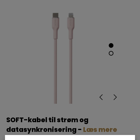
SOFT-kabel til strøm og
datasynkronisering -
Læs mere