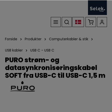
Forside
Produkter
Computerkabler & stik
USB kabler
USB C - USB C
PURO strøm- og
datasynkroniseringskabel
SOFT fra USB-C til USB-C 1,5 m