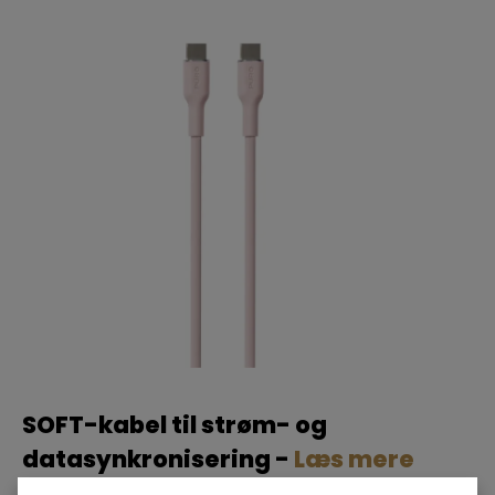
SOFT-kabel til strøm- og
datasynkronisering -
Læs mere