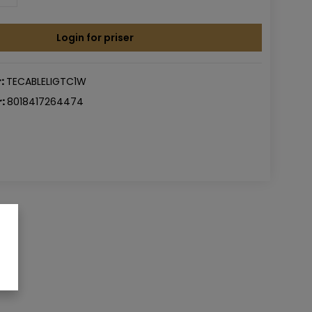
Login for priser
:
TECABLELIGTC1W
:
8018417264474