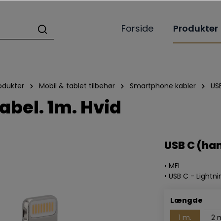
Forside
Produkter
odukter
Mobil & tablet tilbehør
Smartphone kabler
USB
kabel. 1m. Hvid
USB C (han
• MFI
• USB C - Lightn
Længde
1 m.
2 