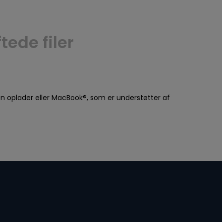
ede filer
l en oplader eller MacBook®, som er understøtter af