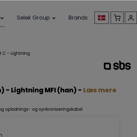
Selek Group
Brands
 C - Lightning
) - Lightning MFI (han) -
Læs mere
ing opladnings- og synkroniseringskabel
m.