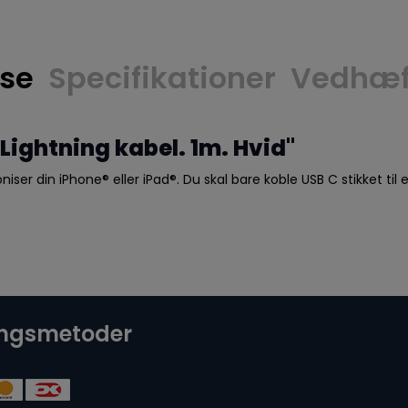
lse
Specifikationer
Vedhæft
Lightning kabel. 1m. Hvid"
oniser din iPhone® eller iPad®. Du skal bare koble USB C stikket ti
ingsmetoder