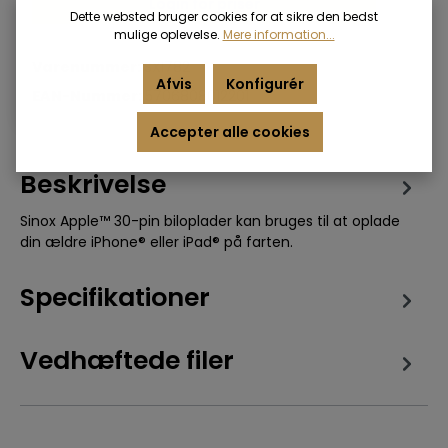
Login for priser
Dette websted bruger cookies for at sikre den bedst
mulige oplevelse.
Mere information...
Varenummer:
SXI782
Afvis
Konfigurér
EAN-Nummer:
5706808012201
Accepter alle cookies
Beskrivelse
Sinox Apple™ 30-pin biloplader kan bruges til at oplade
din ældre iPhone® eller iPad® på farten.
Specifikationer
Vedhæftede filer