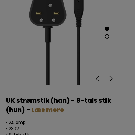
UK strømstik (han) - 8-tals stik
(hun) -
Læs mere
• 2,5 amp
• 230V
• 8-tals stik