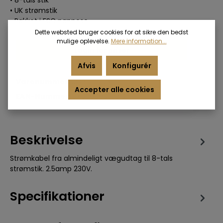
• UK strømstik
• Pakket i FSC pappose
Dette websted bruger cookies for at sikre den bedst
mulige oplevelse.
Mere information...
Login for priser
Afvis
Konfigurér
Varenummer:
SOP01010UK
Accepter alle cookies
EAN-Nummer:
5706808053310
Beskrivelse
Strømkabel fra almindeligt vægudtag til 8-tals
strømstik. 2.5amp 230V.
Specifikationer