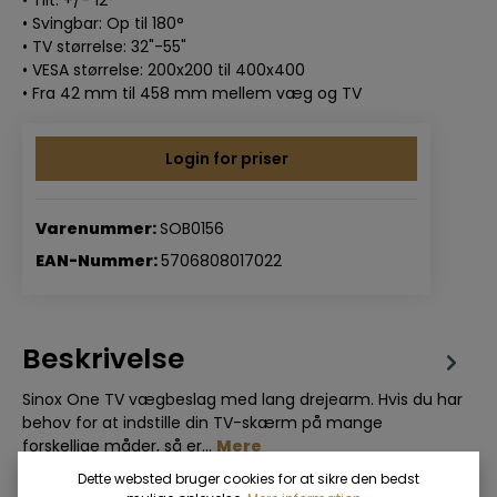
• Svingbar: Op til 180°
• TV størrelse: 32"-55"
• VESA størrelse: 200x200 til 400x400
• Fra 42 mm til 458 mm mellem væg og TV
Login for priser
Varenummer:
SOB0156
EAN-Nummer:
5706808017022
Beskrivelse
Sinox One TV vægbeslag med lang drejearm. Hvis du har
behov for at indstille din TV-skærm på mange
forskellige måder, så er…
Mere
Dette websted bruger cookies for at sikre den bedst