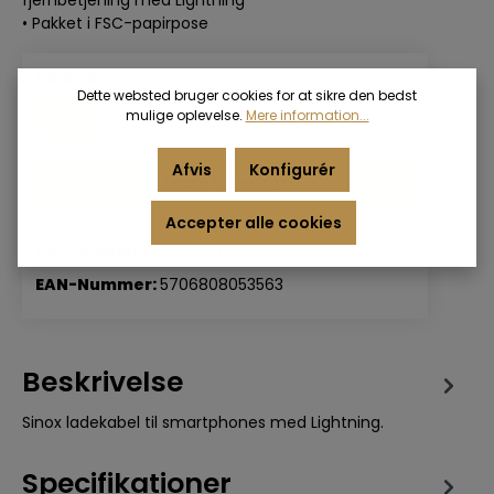
• Pakket i FSC-papirpose
Længde
Dette websted bruger cookies for at sikre den bedst
1 m.
3 m.
mulige oplevelse.
Mere information...
Afvis
Konfigurér
Login for priser
Accepter alle cookies
Varenummer:
SOE01110
EAN-Nummer:
5706808053563
Beskrivelse
Sinox ladekabel til smartphones med Lightning.
Specifikationer