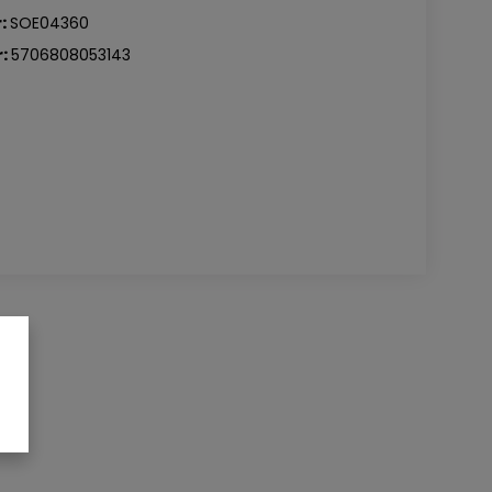
:
SOE04360
:
5706808053143