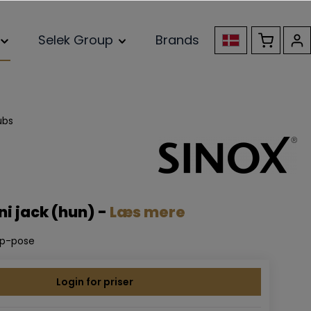
Selek Group
Brands
ubs
ni jack (hun) -
Læs mere
ap-pose
Login for priser