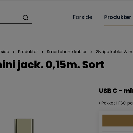
Forside
Produkter
rside
Produkter
Smartphone kabler
Øvrige kabler & h
ni jack. 0,15m. Sort
USB C - mi
• Pakket i FSC p