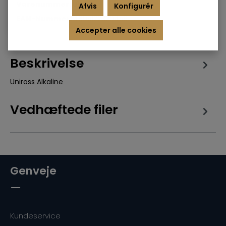
Varenummer:
U1A23
Afvis
Konfigurér
EAN-Nummer:
4895122320459
Accepter alle cookies
Beskrivelse
Uniross Alkaline
Vedhæftede filer
Genveje
Kundeservice