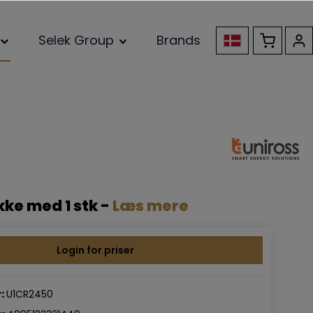
Selek Group
Brands
ke med 1 stk -
Læs mere
Login for priser
:
U1CR2450