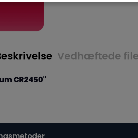
Beskrivelse
Vedhæftede file
hium CR2450"
ingsmetoder