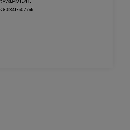
:
VVREMOTEPHIL
:
8018417507755