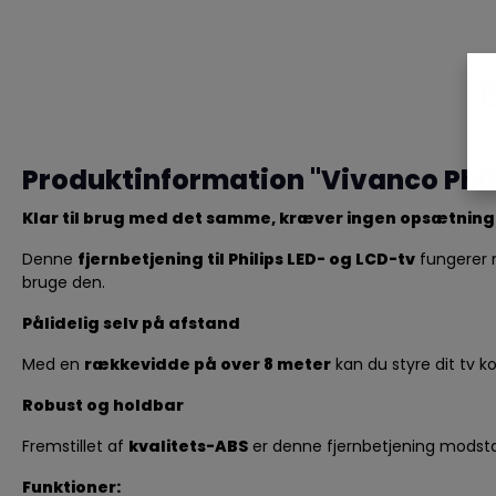
Produktinformation "Vivanco Phil
Klar til brug med det samme, kræver ingen opsætning
Denne
fjernbetjening til Philips LED- og LCD-tv
fungerer
bruge den.
Pålidelig selv på afstand
Med en
rækkevidde på over 8 meter
kan du styre dit tv k
Robust og holdbar
Fremstillet af
kvalitets-ABS
er denne fjernbetjening modstand
Funktioner: