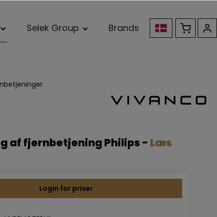
Selek Group
Brands
rnbetjeninger
g af fjernbetjening Philips -
Læs
Login for priser