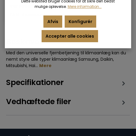
Dette websted bruger cookies for at sikre den bedst
Varenummer:
VNREMOTEAIR
mulige oplevelse.
Mere information...
EAN-Nummer:
8018417515101
Afvis
Konfigurér
Accepter alle cookies
Beskrivelse
Med den universelle fjernbetjening til klimaanlæg kan du
nemt styre alle typer klimaanlæg Samsung, Daikin,
Mitsubishi, Hai…
Mere
Specifikationer
Vedhæftede filer