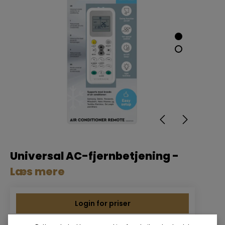
Universal AC-fjernbetjening -
Læs mere
Login for priser