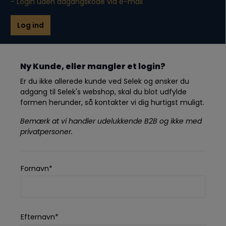
- Login uden adgangskode via e-mail
Log ind
Ny Kunde, eller mangler et login?
Er du ikke allerede kunde ved Selek og ønsker du
adgang til Selek's webshop, skal du blot udfylde
formen herunder, så kontakter vi dig hurtigst muligt.
Bemærk at vi handler udelukkende B2B og ikke med
privatpersoner.
Fornavn*
Efternavn*