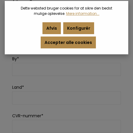
Adresse 2
Dette websted bruger cookies for at sikre den bedst
mulige oplevelse.
Mere information...
Afvis
Konfigurér
Postnummer*
Accepter alle cookies
By*
Land*
CVR-nummer*