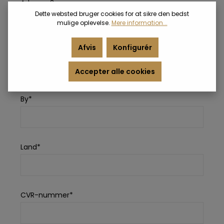
Adresse 2
Dette websted bruger cookies for at sikre den bedst
mulige oplevelse.
Mere information...
Afvis
Konfigurér
Postnummer*
Accepter alle cookies
By*
Land*
CVR-nummer*