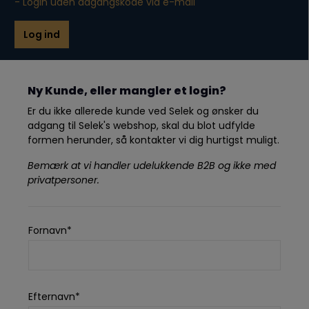
- Login uden adgangskode via e-mail
Log ind
Ny Kunde, eller mangler et login?
Er du ikke allerede kunde ved Selek og ønsker du
adgang til Selek's webshop, skal du blot udfylde
formen herunder, så kontakter vi dig hurtigst muligt.
Bemærk at vi handler udelukkende B2B og ikke med
privatpersoner.
Fornavn*
Efternavn*