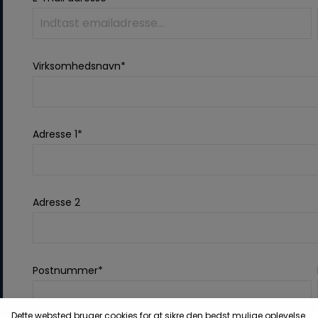
Virksomhedsnavn*
Adresse 1*
Adresse 2
Postnummer*
Dette websted bruger cookies for at sikre den bedst mulige oplevelse.