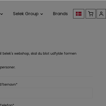
Selek Group
Brands
il Selek's webshop, skal du blot udfylde formen
personer.
Efternavn*
Telefon*