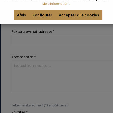
Mere information...
Land*
Afvis
Konfigurér
Accepter alle cookies
Faktura e-mail adresse*
Kommentar *
Felter markeret med (*) er påkrævet.
Privatliv *