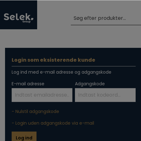
Login som eksisterende kunde
Log ind med e-mail adresse og adgangskode
E-mail adresse
Adgangskode
- Nulstil adgangskode
- Login uden adgangskode via e-mail
Log ind