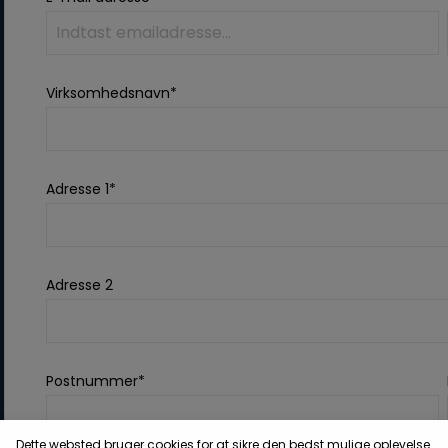
Virksomhedsnavn*
Adresse 1*
Adresse 2
Postnummer*
Dette websted bruger cookies for at sikre den bedst mulige oplevelse.