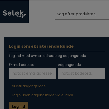
Login som eksisterende kunde
Log ind med e-mail adresse og adgangskode
E-mail adresse
Adgangskode
- Nulstil adgangskode
- Login uden adgangskode via e-mail
Log ind