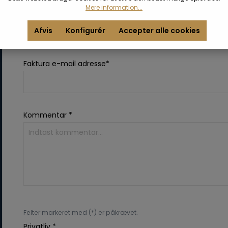
Mere information...
Land*
Afvis
Konfigurér
Accepter alle cookies
Faktura e-mail adresse*
Kommentar *
Felter markeret med (*) er påkrævet.
Privatliv *