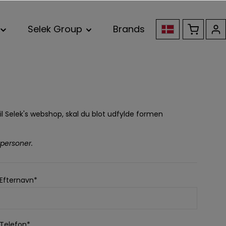
Selek Group
Brands
il Selek's webshop, skal du blot udfylde formen
personer.
Efternavn*
Telefon*