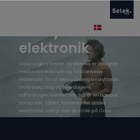
Beskyt din
elektronik
Case Logic’s tasker og sleeves er designet
med polstrede rum og forstærkede
materialer for at sikre pålidelig beskyttelse
mod stød, slag og hverdagens
udfordringer. Uanset om det er en bærbar
computer, tablet, kamera eller andet
elektronisk udstyr, kan du stole på Case
Logic til at levere fuld beskyttelse.