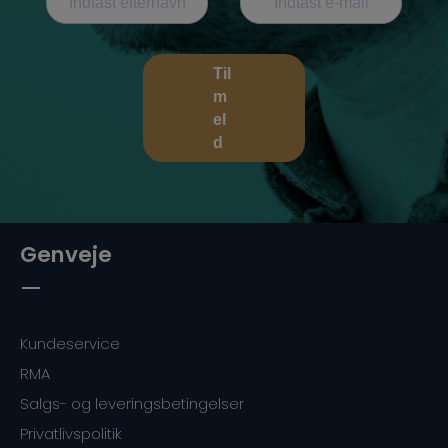
Til
m
el
d
Genveje
Kundeservice
RMA
Salgs- og leveringsbetingelser
Privatlivspolitik