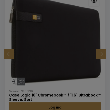
Varenr.: 3201339
Case Logic 10" Chromebook™ / 11,6" Ultrabook™
Sleeve. Sort
Log ind