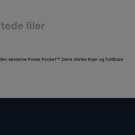
ede filer
en eksterne Power Pocket™. Dens slanke linjer og foldbare