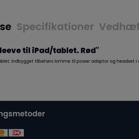
lse
Specifikationer
Vedhæft
eeve til iPad/tablet. Rød"
let. Indbygget tilbehørs lomme til power adaptor og headset i d
ingsmetoder