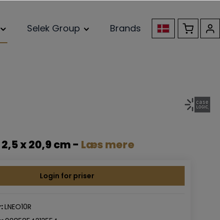
Selek Group
Brands
 2,5 x 20,9 cm -
Læs mere
Login for priser
:
LNEO10R