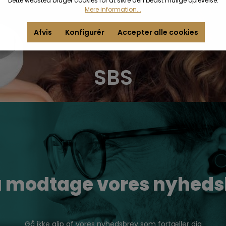
Dette websted bruger cookies for at sikre den bedst mulige oplevelse.
Mere information...
Afvis
Konfigurér
Accepter alle cookies
SBS
du modtage vores nyheds
Gå ikke glip af vores nyhedsbrev som fortæller dig