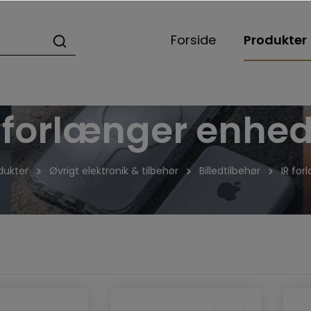
Forside
Produkter
 forlænger enhe
dukter
Øvrigt elektronik & tilbehør
Billedtilbehør
IR fo