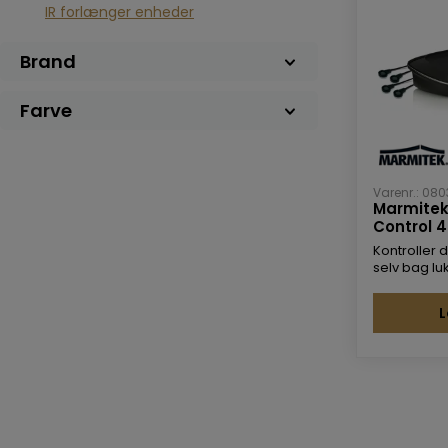
IR forlænger enheder
Brand
Farve
Varenr.: 08
Marmitek 
Control 4
Kontroller d
selv bag l
L