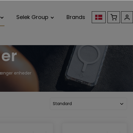
Selek Group
Brands
der
rlænger enheder