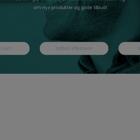
om nye produkter og gode tilbud!