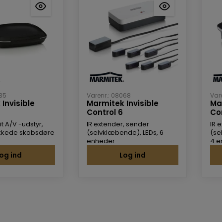
035
Varenr.: 08068
Var
Invisible
Marmitek Invisible
Ma
Control 6
Co
it A/V -udstyr,
IR extender, sender
IR 
ukkede skabsdøre
(selvklæbende), LEDs, 6
(se
enheder
4 e
bo
og ind
Log ind