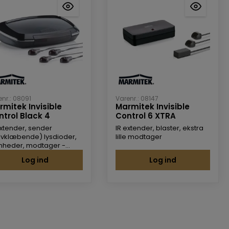
enr.: 08091
Varenr.: 08147
rmitek Invisible
Marmitek Invisible
ntrol Black 4
Control 6 XTRA
extender, sender
IR extender, blaster, ekstra
lvklæbende) lysdioder,
lille modtager
nheder, modtager -
rdmodel
Log ind
Log ind