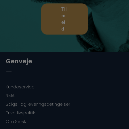
Til
m
el
d
Genveje
Kundeservice
RMA
Salgs- og leveringsbetingelser
Privatlivspolitik
Om Selek