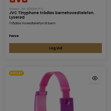
Varenr.: HA-KD10W-P-E
JVC Tinyphone trådløs børnehovedtelefon.
Lyserød
Trådløs hovedtelefon til børn
Farve
Log ind
OUTLET