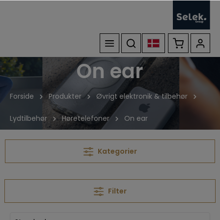
On ear
Forside
Produkter
Øvrigt elektronik & tilbehør
Lydtilbehør
Høretelefoner
On ear
Kategorier
Filter