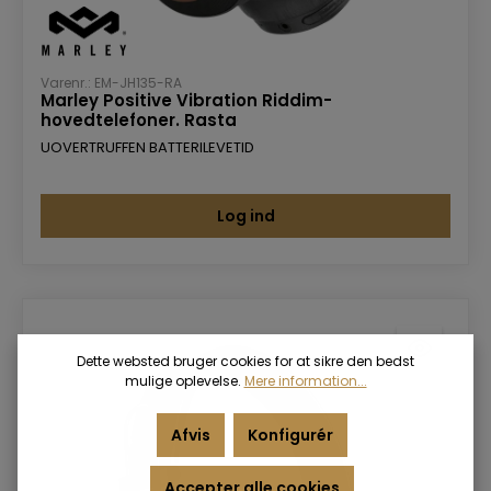
Varenr.: EM-JH135-RA
Marley Positive Vibration Riddim-
hovedtelefoner. Rasta
UOVERTRUFFEN BATTERILEVETID
Log ind
Dette websted bruger cookies for at sikre den bedst
mulige oplevelse.
Mere information...
Afvis
Konfigurér
Accepter alle cookies