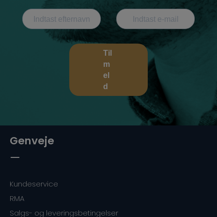
Til
m
el
d
Genveje
Kundeservice
RMA
Salgs- og leveringsbetingelser