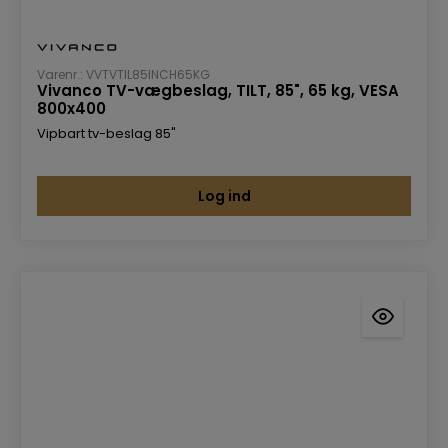
Varenr.: VVTVTIL85INCH65KG
Vivanco TV-vægbeslag, TILT, 85", 65 kg, VESA
800x400
Vipbart tv-beslag 85"
Log ind