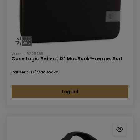
Varenr.: 3205435
Case Logic Reflect 13" MacBook®-ærme. Sort
Passer til 13" MacBook®.
Log ind