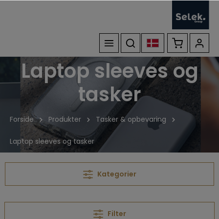
Laptop sleeves og
tasker
Forside
Produkter
Tasker & opbevaring
Laptop sleeves og tasker
Kategorier
Filter